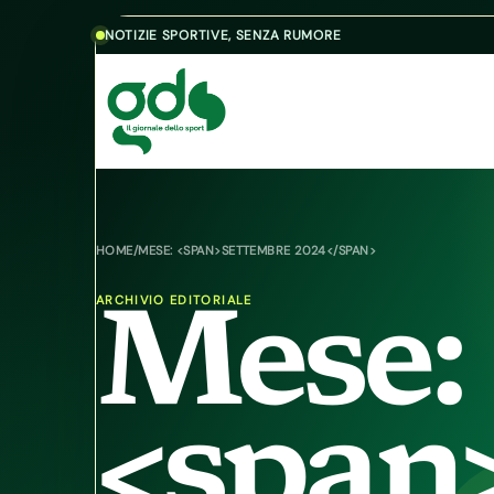
Skip to content
NOTIZIE SPORTIVE, SENZA RUMORE
HOME
/
MESE: <SPAN>SETTEMBRE 2024</SPAN>
ARCHIVIO EDITORIALE
Mese:
<span