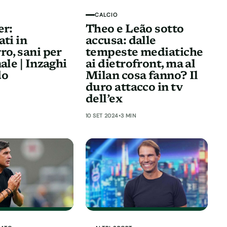
CALCIO
er:
Theo e Leão sotto
ti in
accusa: dalle
ro, sani per
tempeste mediatiche
ale | Inzaghi
ai dietrofront, ma al
do
Milan cosa fanno? Il
duro attacco in tv
dell’ex
10 SET 2024
•
3 MIN