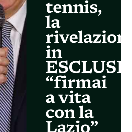
tennis,
la
rivelazion
in
ESCLUSI
“firmai
a vita
con la
Lazio”