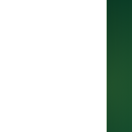
e
VA: