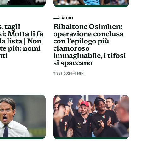
CALCIO
 tagli
Ribaltone Osimhen:
: Motta li fa
operazione conclusa
la lista | Non
con l’epilogo più
te più: nomi
clamoroso
nti
immaginabile, i tifosi
si spaccano
11 SET 2024
•
4 MIN