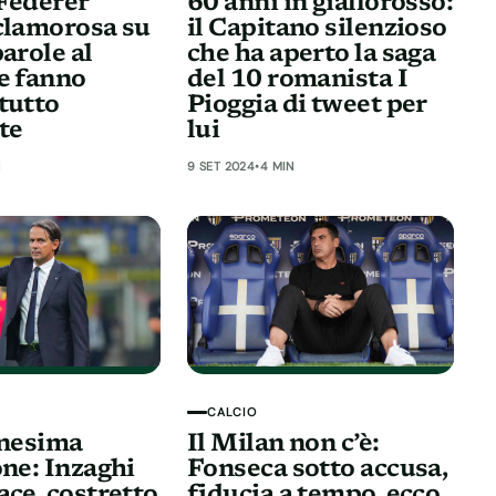
Federer
60 anni in giallorosso:
clamorosa su
il Capitano silenzioso
arole al
che ha aperto la saga
e fanno
del 10 romanista I
tutto
Pioggia di tweet per
te
lui
N
9 SET 2024
•
4 MIN
CALCIO
nnesima
Il Milan non c’è:
one: Inzaghi
Fonseca sotto accusa,
ace, costretto
fiducia a tempo, ecco