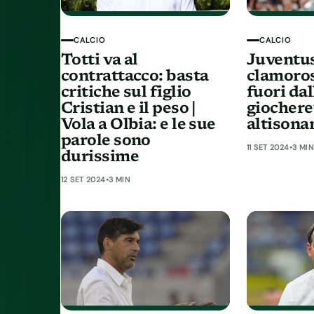
CALCIO
CALCIO
Totti va al
Juventus,
contrattacco: basta
clamorosi
critiche sul figlio
fuori dal
Cristian e il peso |
giochere
Vola a Olbia: e le sue
altisona
parole sono
11 SET 2024
•
3 MIN
durissime
12 SET 2024
•
3 MIN