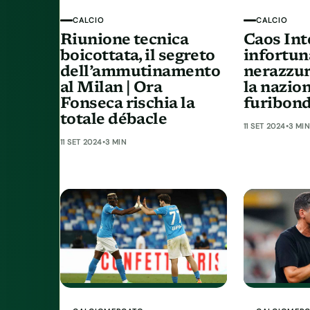
CALCIO
CALCIO
Riunione tecnica
Caos Int
boicottata, il segreto
infortuna
dell’ammutinamento
nerazzur
al Milan | Ora
la nazion
Fonseca rischia la
furibon
totale débacle
11 SET 2024
•
3 MIN
11 SET 2024
•
3 MIN