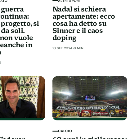
CATO
ALTRI SPORT
a guerra
Nadal si schiera
continua:
apertamente: ecco
 progetto, si
cosa ha detto su
da soli.
Sinner e il caos
non vuole
doping
neanche in
10 SET 2024
•
3 MIN
a
N
CALCIO