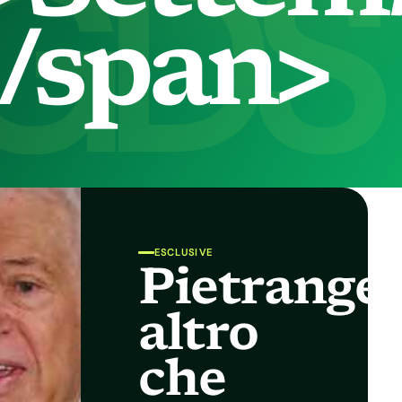
GDS
/span>
ESCLUSIVE
Pietrangel
altro
che