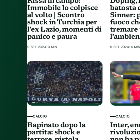
Rissa in campo:
Doping, 
Immobile lo colpisce
batosta 
al volto | Scontro
Sinner: p
shock in Turchia per
fuoco ch
l’ex Lazio, momenti di
tremare 
panico e paura
l’ambien
9 SET 2024
•
3 MIN
9 SET 2024
•
4 MI
CALCIO
CALCIO
Rapinato dopo la
Inter, e
partita: shock e
rivoluzi
terrore, pistola
non ha p