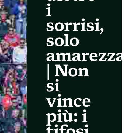
i
sorrisi,
solo
amarezza
| Non
si
vince
più: i