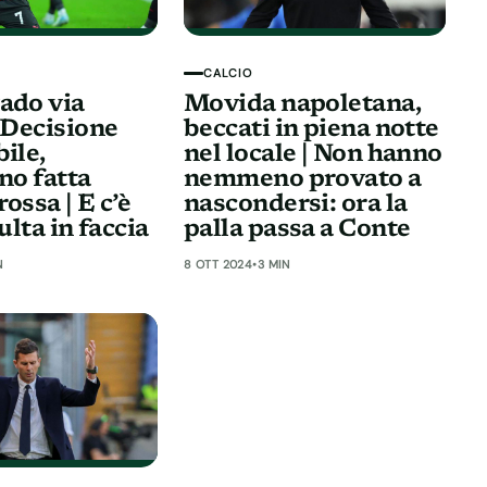
CALCIO
ado via
Movida napoletana,
| Decisione
beccati in piena notte
ile,
nel locale | Non hanno
no fatta
nemmeno provato a
ossa | E c’è
nascondersi: ora la
sulta in faccia
palla passa a Conte
N
8 OTT 2024
•
3 MIN