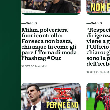
CALCIO
CALCIO
Milan, polveriera
“Respec
fuori controllo:
dirigenz
Fonseca non basta,
viene a g
chiunque fa come gli
l’Ufficio
pare I Torna di moda
chiaro: g
l’hashtag #Out
sono la 
dell’ice
10 OTT 2024
•
4 MIN
10 OTT 2024
•
4 M