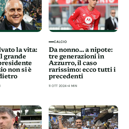
CALCIO
vato la vita:
Da nonno… a nipote:
il grande
tre generazioni in
 presidente
Azzurro, il caso
io non si è
rarissimo: ecco tutti i
dietro
precedenti
N
11 OTT 2024
•
4 MIN