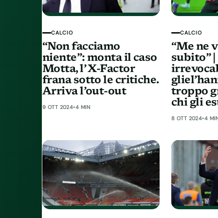
CALCIO
CALCIO
“Non facciamo
“Me ne v
niente”: monta il caso
subito” 
Motta, l’ X-Factor
irrevocab
frana sotto le critiche.
gliel’han
Arriva l’out-out
troppo gr
chi gli e
9 OTT 2024
•
4 MIN
8 OTT 2024
•
4 MI