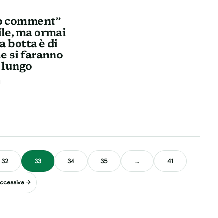
No comment”
ile, ma ormai
La botta è di
he si faranno
a lungo
N
32
33
34
35
…
41
ccessiva →