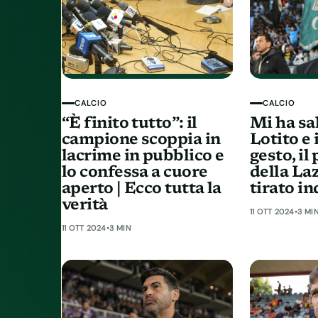
CALCIO
CALCIO
“È finito tutto”: il
Mi ha sal
campione scoppia in
Lotito e 
lacrime in pubblico e
gesto, il
lo confessa a cuore
della Laz
aperto | Ecco tutta la
tirato in
verità
11 OTT 2024
•
3 MI
11 OTT 2024
•
3 MIN