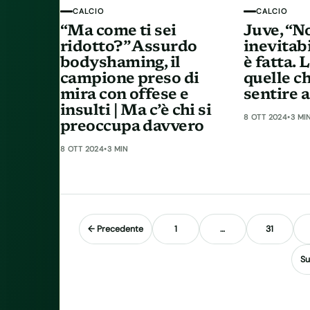
CALCIO
CALCIO
“Ma come ti sei
Juve, “
ridotto?” Assurdo
inevitab
bodyshaming, il
è fatta. 
campione preso di
quelle c
mira con offese e
sentire 
insulti | Ma c’è chi si
8 OTT 2024
•
3 MI
preoccupa davvero
8 OTT 2024
•
3 MIN
Paginazione degli articoli
← Precedente
1
…
31
Su