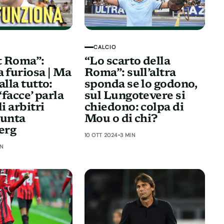
CALCIO
t Roma”:
“Lo scarto della
a furiosa | Ma
Roma”: sull’altra
alla tutto:
sponda se lo godono,
 ‘facce’ parla
sul Lungotevere si
li arbitri
chiedono: colpa di
punta
Mou o di chi?
berg
10 OTT 2024
•
3 MIN
IN