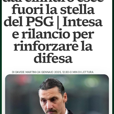
fuori la stella
del PSG | Intesa
e rilancio per
rinforzare la
difesa
DI
DAVIDE MARTINI
•
24 GENNAIO 2025, 12:30
•
3 MIN DI LETTURA