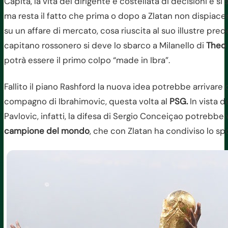
Capita, la vita del dirigente è costellata di decisioni e s
ma resta il fatto che prima o dopo a Zlatan non dispiac
su un affare di mercato, cosa riuscita al suo illustre pr
capitano rossonero si deve lo sbarco a Milanello di
Theo
potrà essere il primo colpo “made in Ibra”.
Fallito il piano Rashford la nuova idea potrebbe arrivare
compagno di Ibrahimovic, questa volta al
PSG.
In vista d
Pavlovic, infatti, la difesa di Sergio Conceiçao potrebbe v
campione del mondo
, che con Zlatan ha condiviso lo spo