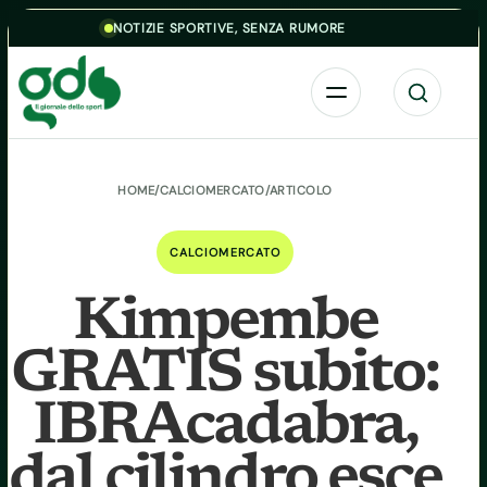
Skip to content
NOTIZIE SPORTIVE, SENZA RUMORE
Menu
Cerca
HOME
/
CALCIOMERCATO
/
ARTICOLO
CALCIOMERCATO
Kimpembe
GRATIS subito:
IBRAcadabra,
dal cilindro esce