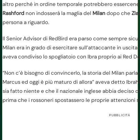
altro perché in ordine temporale potrebbero essercene s
Rashford
non indosserà la maglia del
Milan
dopo che
Zla
persona a riguardo.
Il Senior Advisor di RedBird era parso come sempre sicuro
Milan era in grado di esercitare sull’attaccante in uscit
aveva condiviso lo spogliatoio con Ibra proprio ai Red Dev
“Non c’è bisogno di convincerlo, la storia del Milan pa
Marcus ed oggi è più maturo di allora” aveva detto Ibrah
sia fatto niente e che il nazionale inglese abbia deciso d
prima che i rossoneri spostassero le proprie attenzioni 
PUBBLICITÀ