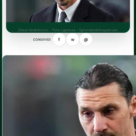
Zlatan Ibrahimovic - Foto Lapresse - Ilgiornaledellosport.net
f
w
@
CONDIVIDI