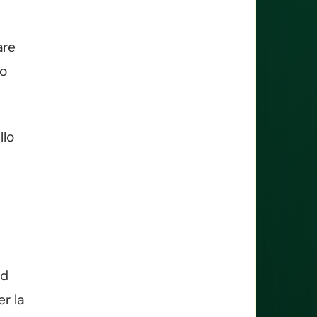
are
lo
llo
ad
r la