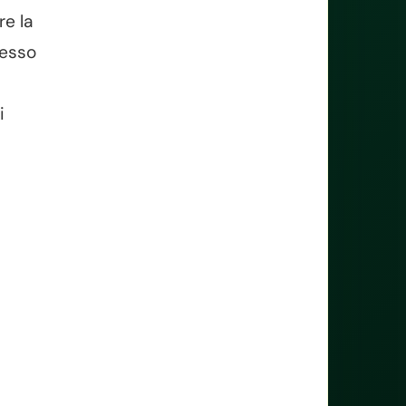
re la
cesso
i