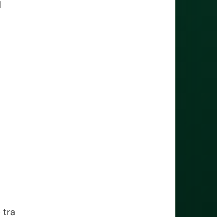
l
 tra