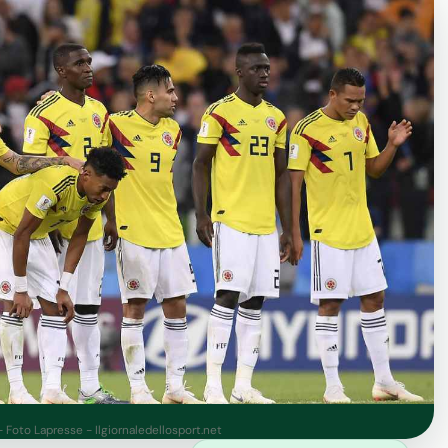
 Foto Lapresse - Ilgiornaledellosport.net