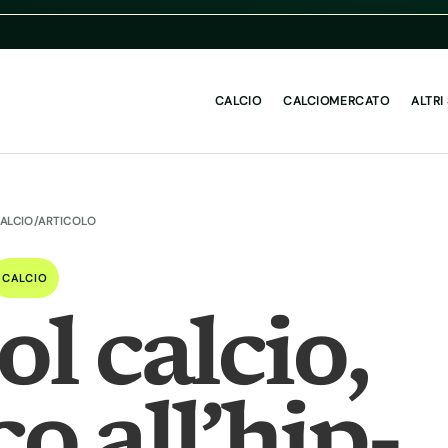
CALCIO
CALCIOMERCATO
ALTRI
ALCIO
/
ARTICOLO
CALCIO
ol calcio,
o all’hip-