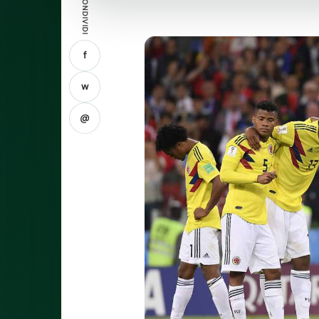
CONDIVIDI
f
w
@