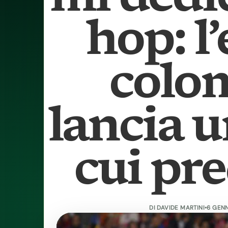
hop: l’
colo
lancia u
cui pr
DI
DAVIDE MARTINI
•
6 GENN