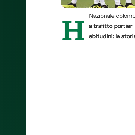
Nazionale colombi
H
a trafitto portie
abitudini: la stor