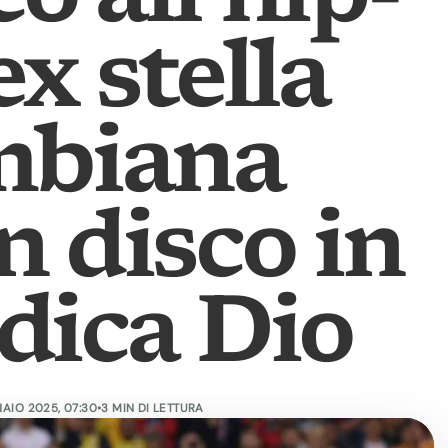
ex stella
mbiana
n disco in
edica Dio
AIO 2025, 07:30
•
3 MIN DI LETTURA