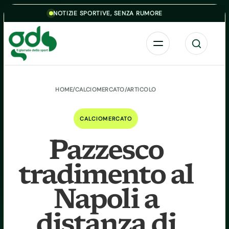
Skip to content
NOTIZIE SPORTIVE, SENZA RUMORE
Menu
Cerca
HOME
/
CALCIOMERCATO
/
ARTICOLO
CALCIOMERCATO
Pazzesco
tradimento al
Napoli a
distanza di