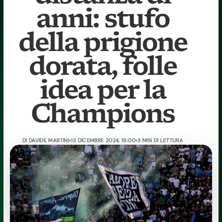
anni: stufo
della prigione
dorata, folle
idea per la
Champions
DI
DAVIDE MARTINI
•
13 DICEMBRE 2024, 19:00
•
3 MIN DI LETTURA