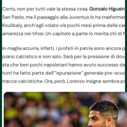
Certo, non per tutti vale la stessa cosa.
Gonzalo Higuain
è
San Paolo, ma il passaggio alla Juventus lo ha trasformato
Koulibaly, anch’egli volato via pochi mesi prima della 
amarezza nei tifosi. Un capitolo a parte lo merita chi di Nap
In maglia azzurra, infatti, i profeti in patria sono ancora 
piano calcistico e non solo. Sarà per la pressione di dov
sta che ben pochi napoletani hanno avuto successo dalle pa
tutti ha fatto parte dell’”epurazione” generale pre-scudet
tracce calcistiche. Ora, però, Lorenzo Insigne sembra pro