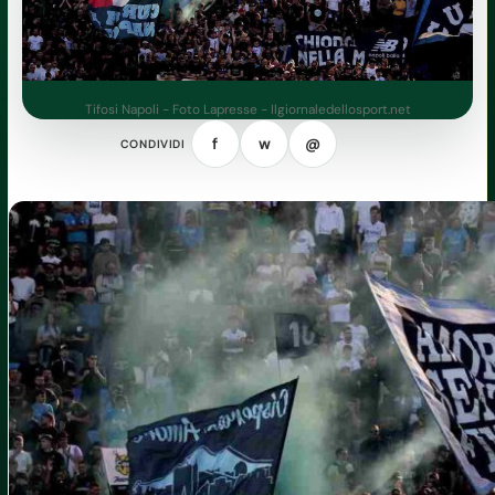
Tifosi Napoli - Foto Lapresse - Ilgiornaledellosport.net
f
w
@
CONDIVIDI