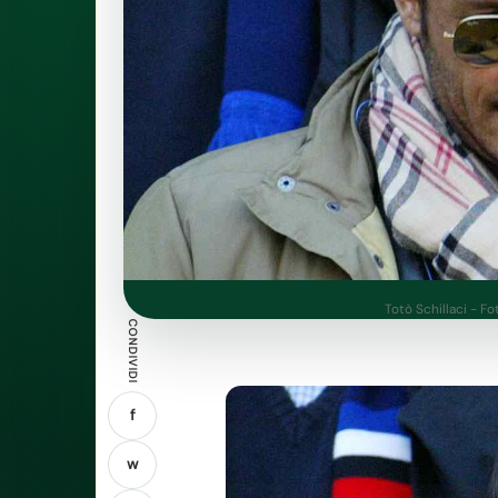
Totò Schillaci - Fo
CONDIVIDI
f
w