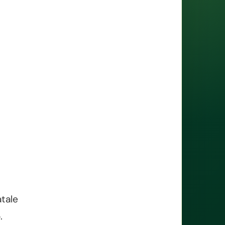
atale
.