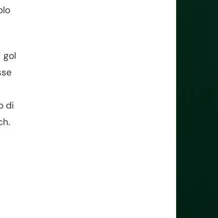
olo
 gol
sse
o di
ch.