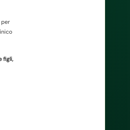
o per
inico
figli,