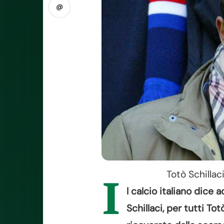
@
Totò Schillac
I
l calcio italiano dice a
Schillaci, per tutti To