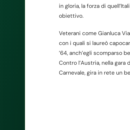
in gloria, la forza di quell’I
obiettivo.
Veterani come Gianluca Viall
con i quali si laureò capoca
’64, anch’egli scomparso b
Contro l’Austria, nella gara d
Carnevale, gira in rete un be