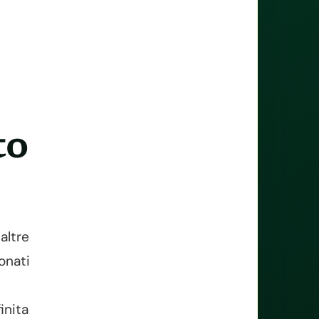
to
altre
onati
l
inita