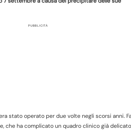
o 7 settembre a causa del precipitare delle sue
PUBBLICITÀ
era stato operato per due volte negli scorsi anni. F
e, che ha complicato un quadro clinico già delicato