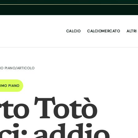
CALCIO
CALCIOMERCATO
ALTRI
MO PIANO
/
ARTICOLO
IMO PIANO
to Totò
ci: addio