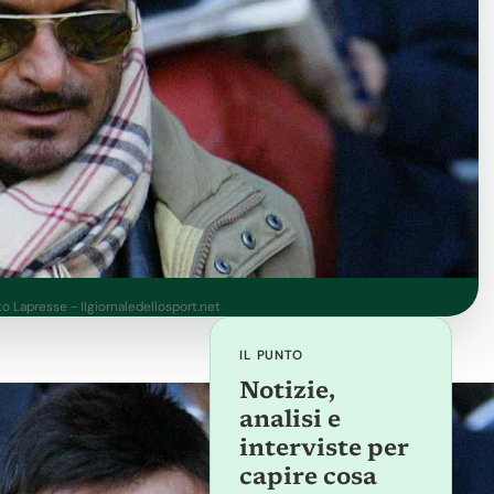
to Lapresse - Ilgiornaledellosport.net
IL PUNTO
Notizie,
analisi e
interviste per
capire cosa