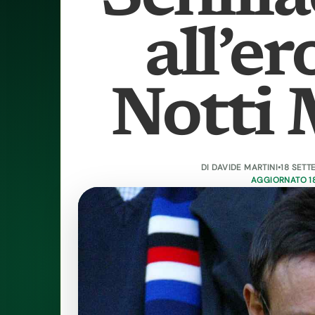
all’er
Notti
DI
DAVIDE MARTINI
•
18 SETT
AGGIORNATO 18