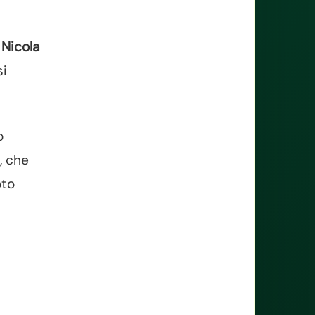
Nicola
si
o
, che
oto