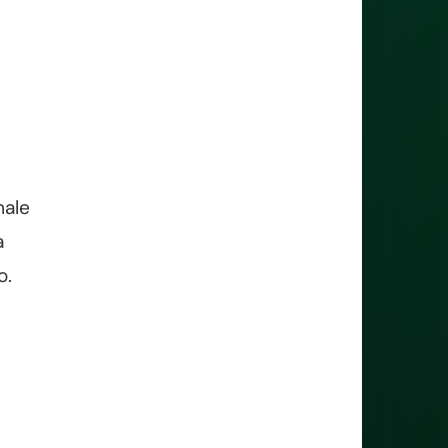
male
a
o.