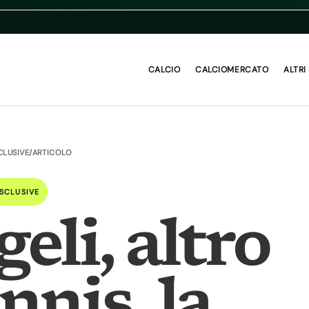
CALCIO
CALCIOMERCATO
ALTRI
CLUSIVE
/
ARTICOLO
SCLUSIVE
eli, altro
nnis, la