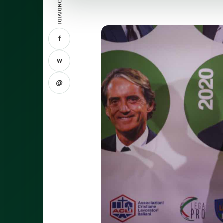
CONDIVIDI
f
w
@