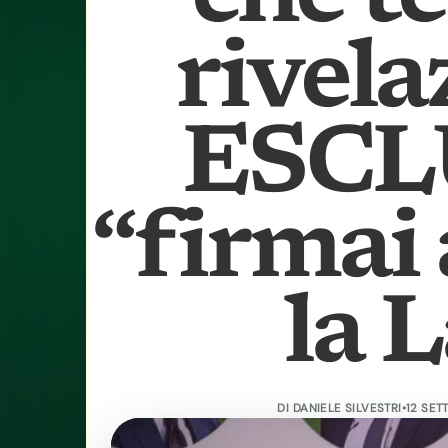
rivela
ESCL
“firmai 
la 
DI
DANIELE SILVESTRI
•
12 SET