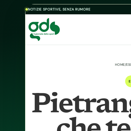
Skip to content
NOTIZIE SPORTIVE, SENZA RUMORE
HOME
/
ES
E
Pietrang
che te