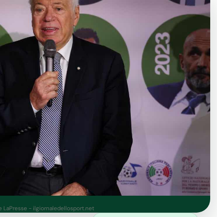
e LaPresse - ilgiornaledellosport.net