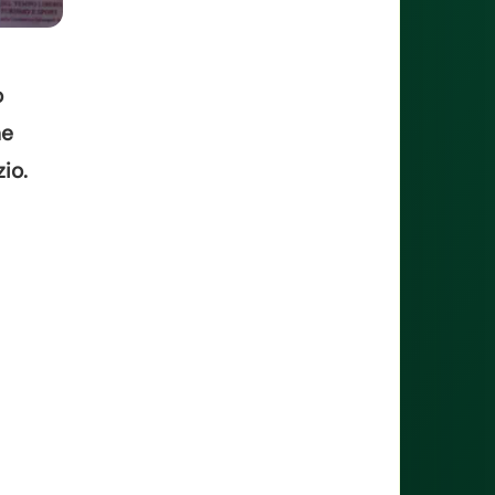
o
ne
io.