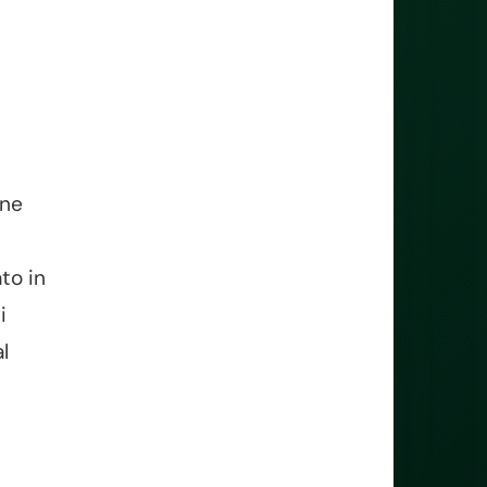
ane
n
to in
i
l