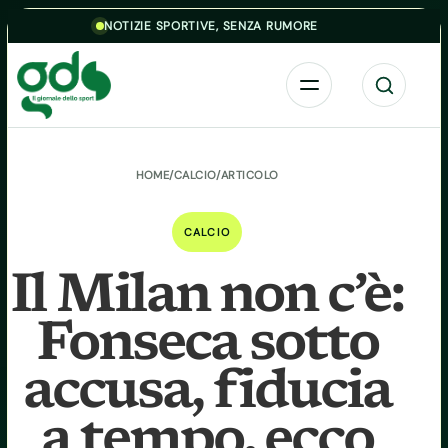
Skip to content
NOTIZIE SPORTIVE, SENZA RUMORE
Menu
Cerca
HOME
/
CALCIO
/
ARTICOLO
CALCIO
Il Milan non c’è:
Fonseca sotto
accusa, fiducia
a tempo, ecco