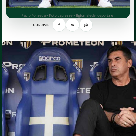
Paulo Fonseca - Foto Lapresse - Ilgiornaledellosport.net
f
w
@
CONDIVIDI