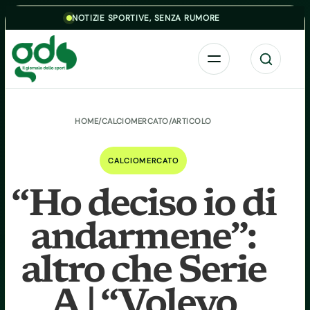
Skip to content
NOTIZIE SPORTIVE, SENZA RUMORE
Menu
Cerca
HOME
/
CALCIOMERCATO
/
ARTICOLO
CALCIOMERCATO
“Ho deciso io di
andarmene”:
altro che Serie
A | “Volevo