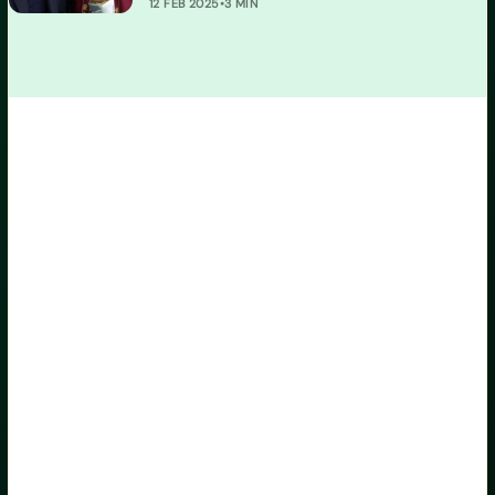
12 FEB 2025
•
3 MIN