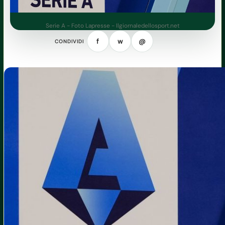
Serie A - Foto Lapresse - Ilgiornaledellosport.net
f
w
@
CONDIVIDI