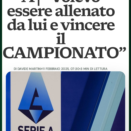
essere allenato
da lui e vincere
il
CAMPIONATO”
DI
DAVIDE MARTINI
•
11 FEBBRAIO 2025, 07:30
•
3 MIN DI LETTURA