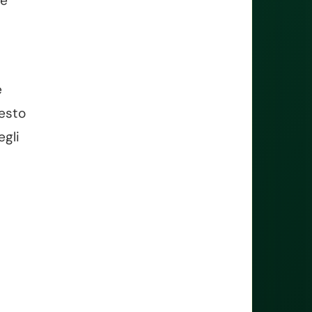
ne
e
uesto
egli