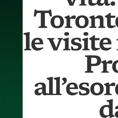
Toronto
le visit
Pr
all’esor
d