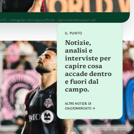
 FC - Instagram lorinsigneofficial - Ilgiornaledellosport.net
IL PUNTO
Notizie,
analisi e
interviste per
capire cosa
accade dentro
e fuori dal
campo.
ALTRE NOTIZIE DI
CALCIOMERCATO →