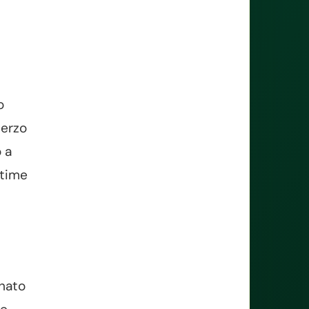
o
terzo
o a
ltime
onato