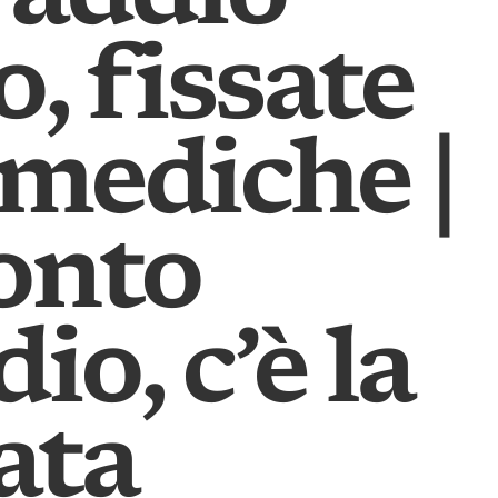
, fissate
e mediche |
onto
dio, c’è la
ata