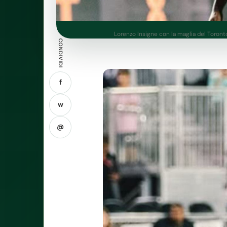
Lorenzo Insigne con la maglia del Toronto
CONDIVIDI
f
w
@