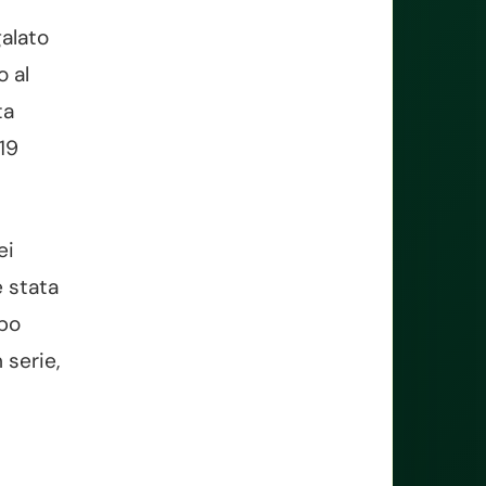
galato
o al
ta
19
ei
è stata
lbo
 serie,