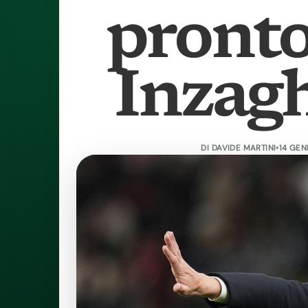
pronto
Inzag
DI
DAVIDE MARTINI
•
14 GEN