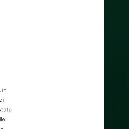
 in
di
stata
lle