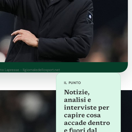
to Lapresse - Ilgiornaledellosport.net
IL PUNTO
Notizie,
analisi e
interviste per
capire cosa
accade dentro
e fuori dal