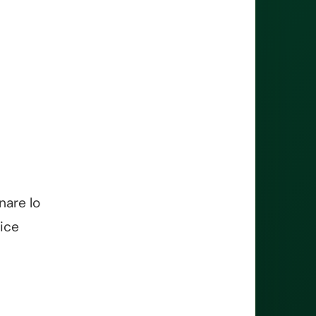
nare lo
dice