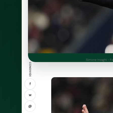
Simone Inzaghi - Fo
CONDIVIDI
f
w
@