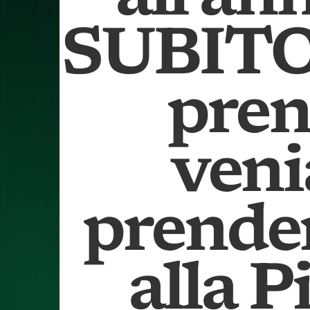
SUBITO:
pren
veni
prender
alla P