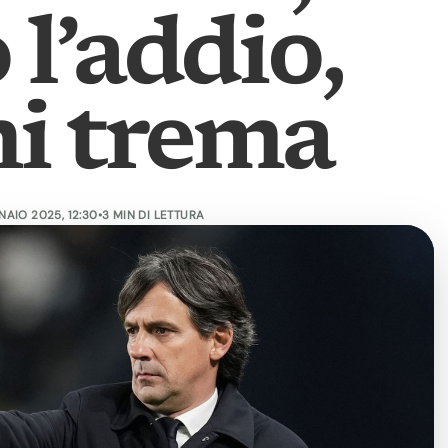
 l’addio,
hi trema
NAIO 2025, 12:30
•
3 MIN DI LETTURA