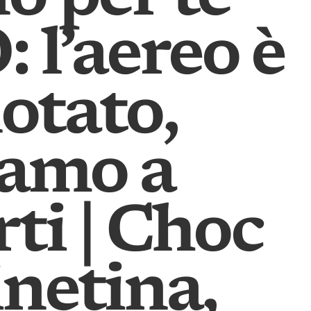
 l’aereo è
otato,
amo a
ti | Choc
inetina,