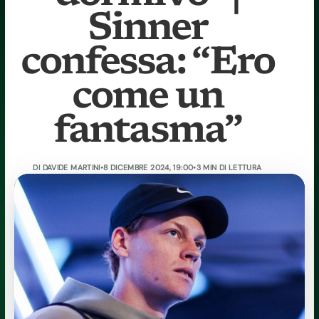
Sinner
confessa: “Ero
come un
fantasma”
DI
DAVIDE MARTINI
•
8 DICEMBRE 2024, 19:00
•
3 MIN DI LETTURA