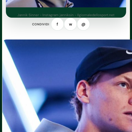
Jannik Sinner - Instagram janniksin - Ilgiornaledellosport.net
f
w
@
CONDIVIDI