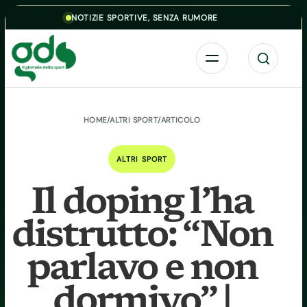
Skip to content
NOTIZIE SPORTIVE, SENZA RUMORE
Menu
Cerca
HOME
/
ALTRI SPORT
/
ARTICOLO
ALTRI SPORT
Il doping l’ha
distrutto: “Non
parlavo e non
dormivo” |