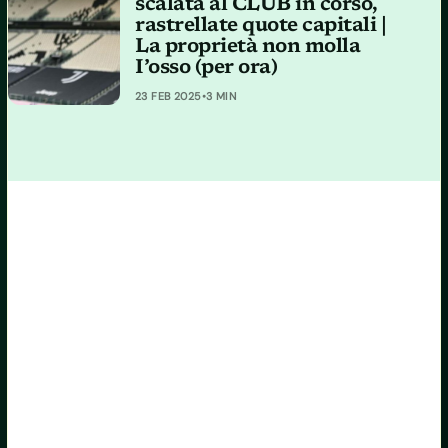
scalata al CLUB in corso,
rastrellate quote capitali |
La proprietà non molla
I’osso (per ora)
23 FEB 2025
•
3 MIN