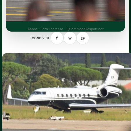
Aereo - Foto Lapresse - Ilgiornaledellosport.net
f
w
@
CONDIVIDI