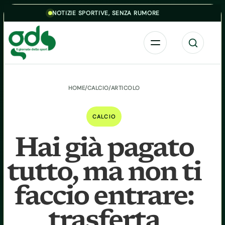
Skip to content
NOTIZIE SPORTIVE, SENZA RUMORE
Menu
Cerca
HOME
/
CALCIO
/
ARTICOLO
CALCIO
Hai già pagato
tutto, ma non ti
faccio entrare:
trasferta