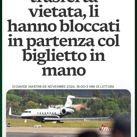
vietata, li
hanno bloccati
in partenza col
biglietto in
mano
DI
DAVIDE MARTINI
•
29 NOVEMBRE 2024, 19:00
•
3 MIN DI LETTURA