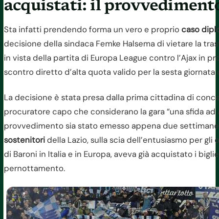
acquistati: il provvedimento
Sta infatti prendendo forma un vero e proprio
caso dipl
decisione della sindaca Femke Halsema di vietare la tras
in vista della partita di Europa League contro l’Ajax in 
scontro diretto d’alta quota valido per la sesta giornata
La decisione è stata presa dalla prima cittadina di concert
procuratore capo che considerano la gara “una sfida ad al
provvedimento sia stato emesso appena due settimane
sostenitori
della Lazio, sulla scia dell’entusiasmo per gli 
di Baroni in Italia e in Europa, aveva già acquistato i bigl
pernottamento.