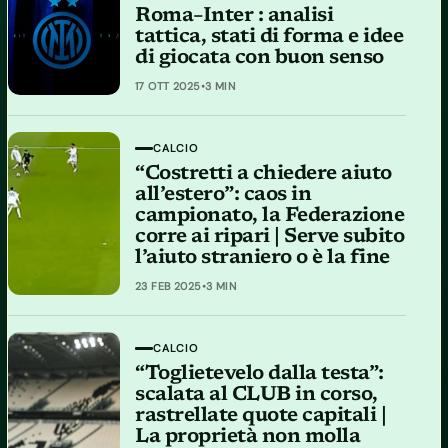
Roma–Inter : analisi
tattica, stati di forma e idee
di giocata con buon senso
17 OTT 2025
•
3 MIN
CALCIO
“Costretti a chiedere aiuto
all’estero”: caos in
campionato, la Federazione
corre ai ripari | Serve subito
l’aiuto straniero o è la fine
23 FEB 2025
•
3 MIN
CALCIO
“Toglietevelo dalla testa”:
scalata al CLUB in corso,
rastrellate quote capitali |
La proprietà non molla