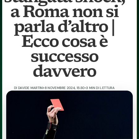
a Roma non si
parla d’altro |
Ecco cosa è
successo
davvero
DI
DAVIDE MARTINI
•
8 NOVEMBRE 2024, 15:30
•
3 MIN DI LETTURA