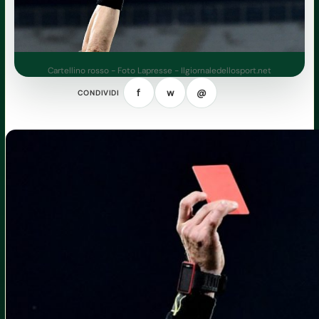
Cartellino rosso - Foto Lapresse - Ilgiornaledellosport.net
f
w
@
CONDIVIDI