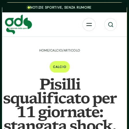
Skip to content
NOTIZIE SPORTIVE, SENZA RUMORE
Menu
Cerca
HOME
/
CALCIO
/
ARTICOLO
CALCIO
Pisilli
squalificato per
11 giornate:
stangata shock,