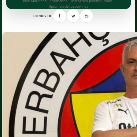
José Mourinho Fenerbahce - Instagram josemourinho -
Ilgiornaledellosport.net
f
w
@
CONDIVIDI