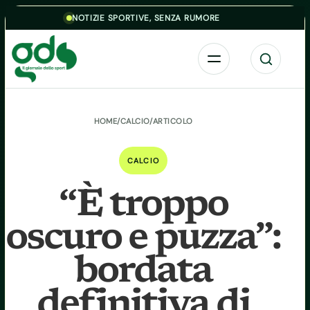
Skip to content
NOTIZIE SPORTIVE, SENZA RUMORE
Menu
Cerca
HOME
/
CALCIO
/
ARTICOLO
CALCIO
“È troppo
oscuro e puzza”:
bordata
definitiva di