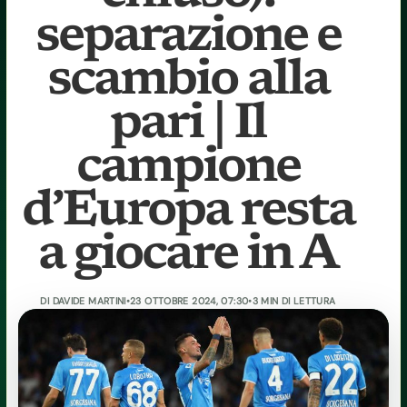
separazione e
scambio alla
pari | Il
campione
d’Europa resta
a giocare in A
DI
DAVIDE MARTINI
•
23 OTTOBRE 2024, 07:30
•
3 MIN DI LETTURA