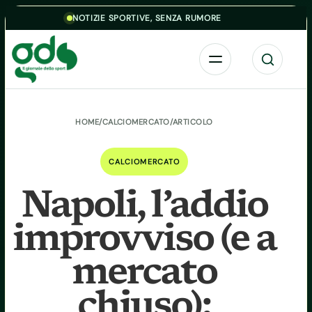
Skip to content
NOTIZIE SPORTIVE, SENZA RUMORE
Menu
Cerca
HOME
/
CALCIOMERCATO
/
ARTICOLO
CALCIOMERCATO
Napoli, l’addio
improvviso (e a
mercato
chiuso):