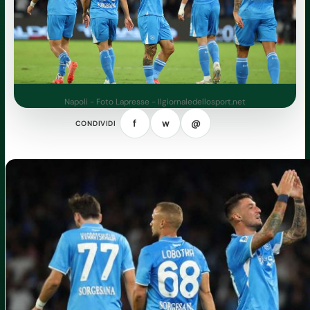
Napoli - Foto Lapresse - Ilgiornaledellosport.net
f
w
@
CONDIVIDI