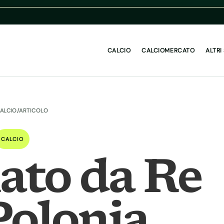
CALCIO
CALCIOMERCATO
ALTRI
ALCIO
/
ARTICOLO
CALCIO
ato da Re
Polonia,