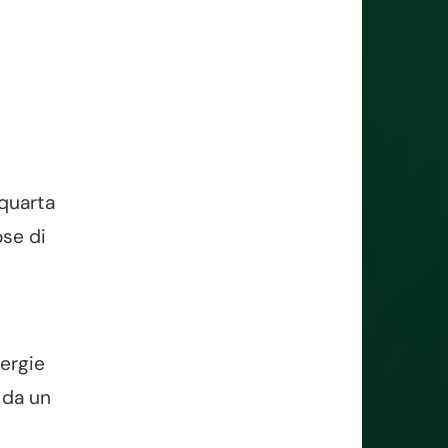
 quarta
ose di
nergie
 da un