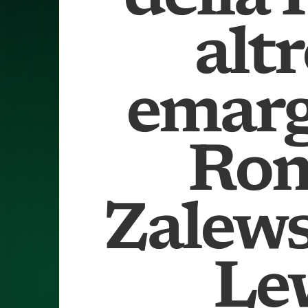
alt
emarg
Rom
Zalews
Le