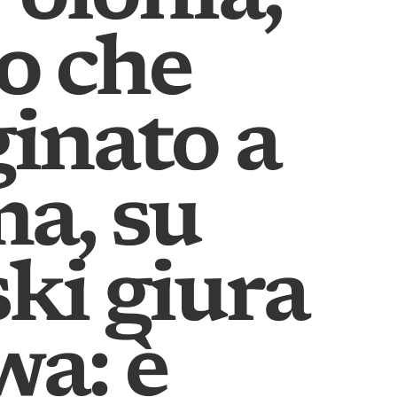
ro che
inato a
a, su
ki giura
wa: è