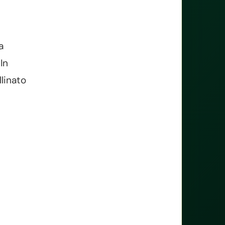
a
In
linato