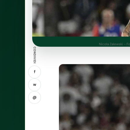
Nicola Zalewski - F
CONDIVIDI
f
w
@