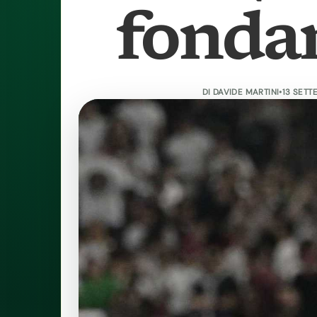
fonda
DI
DAVIDE MARTINI
•
13 SETT