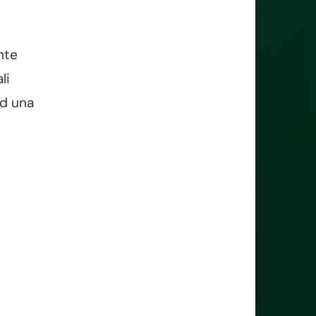
nte
li
ad una