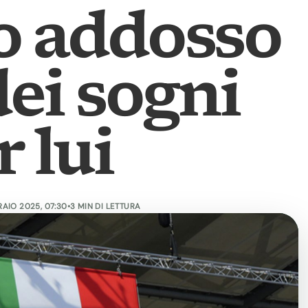
o addosso
dei sogni
r lui
RAIO 2025, 07:30
•
3 MIN DI LETTURA