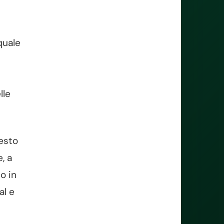
quale
lle
resto
, a
o in
al e