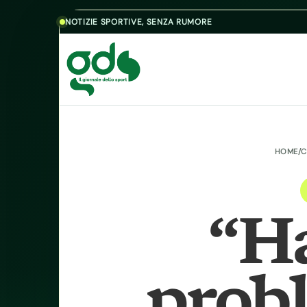
Skip to content
NOTIZIE SPORTIVE, SENZA RUMORE
HOME
/
C
“H
prob