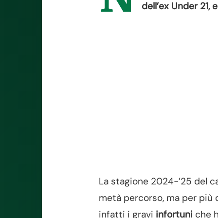
N
dell’ex Under 21,
La stagione 2024-’25 del ca
metà percorso, ma per più di
infatti i gravi
infortuni
che h