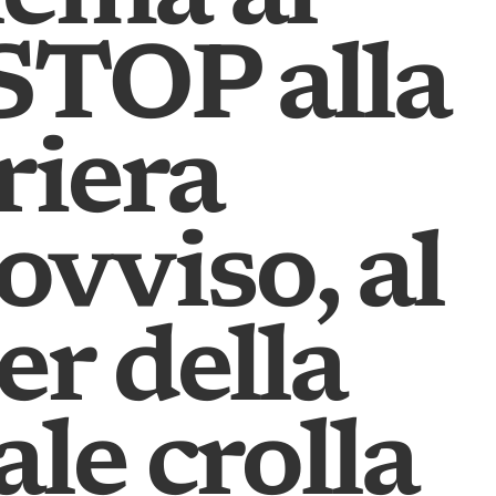
 STOP alla
riera
ovviso, al
r della
le crolla