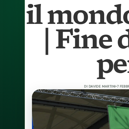
il mond
| Fine 
pe
DI
DAVIDE MARTINI
•
7 FEBB