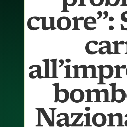
cuore”:
car
all’impr
bombe
Naziona