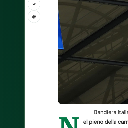
w
@
Bandiera Ital
el pieno della car