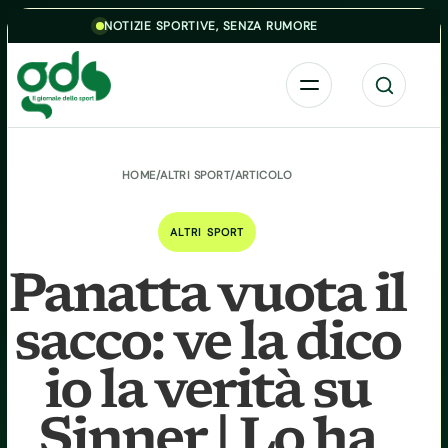
Skip to content
NOTIZIE SPORTIVE, SENZA RUMORE
Menu
Cerca
HOME
/
ALTRI SPORT
/
ARTICOLO
ALTRI SPORT
Panatta vuota il
sacco: ve la dico
io la verità su
Sinner | Lo ha