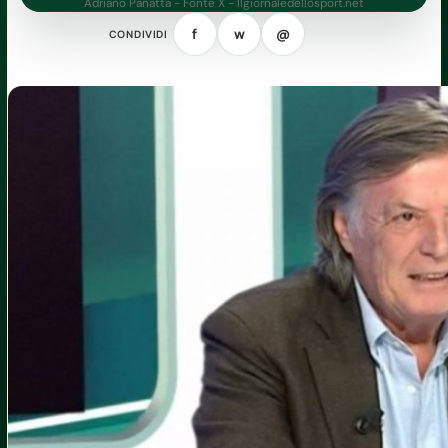
Adriano Panatta - Fonte X - Ilgiornaledellosport.net
f
w
@
CONDIVIDI