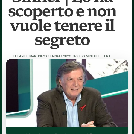
scoperto e non
vuole tenere il
segreto
DI
DAVIDE MARTINI
•
23 GENNAIO 2025, 07:30
•
3 MIN DI LETTURA