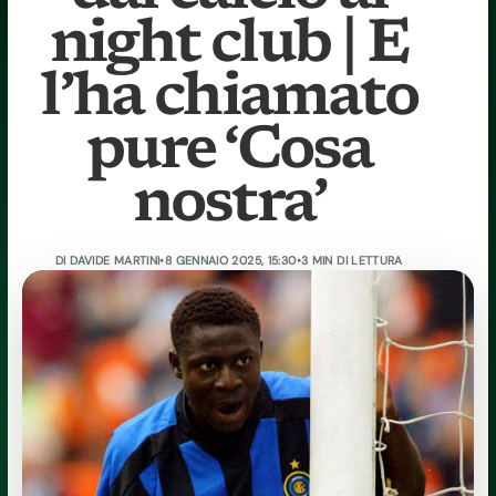
night club | E
l’ha chiamato
pure ‘Cosa
nostra’
DI
DAVIDE MARTINI
•
8 GENNAIO 2025, 15:30
•
3 MIN DI LETTURA