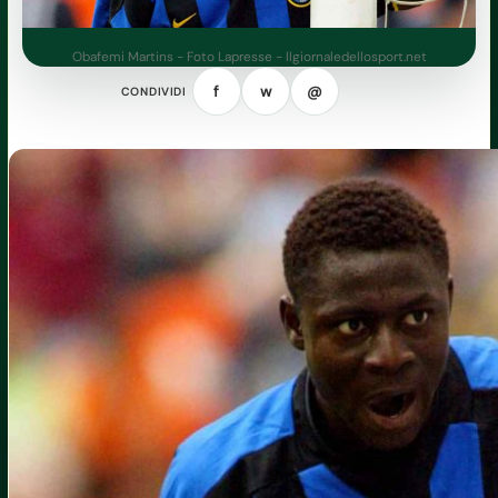
Obafemi Martins - Foto Lapresse - Ilgiornaledellosport.net
f
w
@
CONDIVIDI