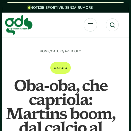
Skip to content
NOTIZIE SPORTIVE, SENZA RUMORE
Menu
Cerca
HOME
/
CALCIO
/
ARTICOLO
CALCIO
Oba-oba, che
capriola:
Martins boom,
dal calcio al