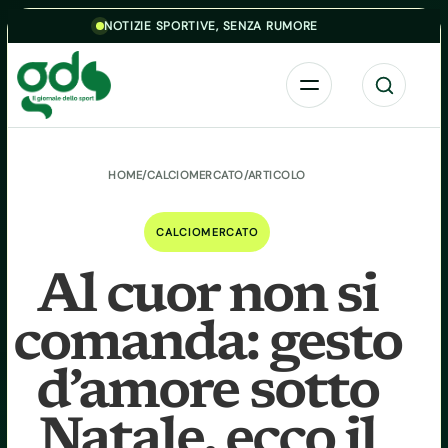
Skip to content
NOTIZIE SPORTIVE, SENZA RUMORE
Menu
Cerca
HOME
/
CALCIOMERCATO
/
ARTICOLO
CALCIOMERCATO
Al cuor non si
comanda: gesto
d’amore sotto
Natale, ecco il