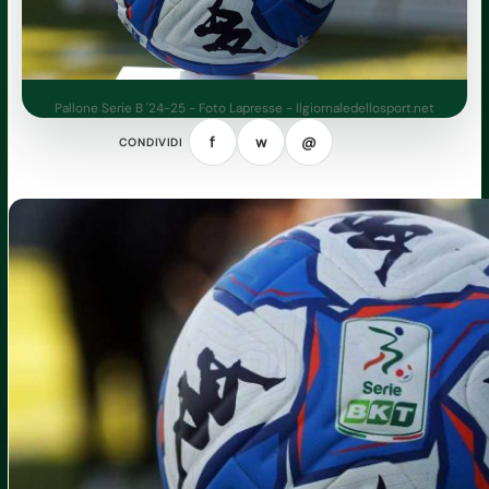
Pallone Serie B '24-25 - Foto Lapresse - Ilgiornaledellosport.net
f
w
@
CONDIVIDI