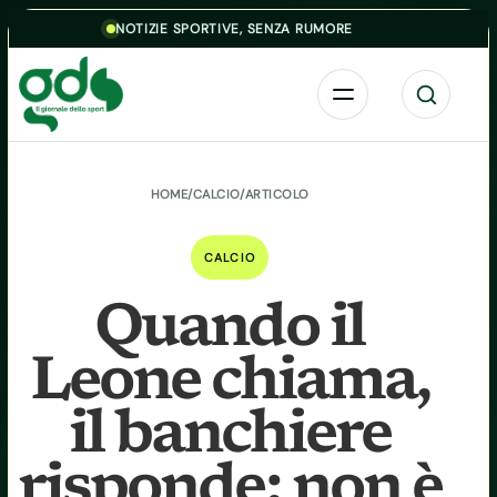
Skip to content
NOTIZIE SPORTIVE, SENZA RUMORE
Menu
Cerca
HOME
/
CALCIO
/
ARTICOLO
CALCIO
Quando il
Leone chiama,
il banchiere
risponde: non è