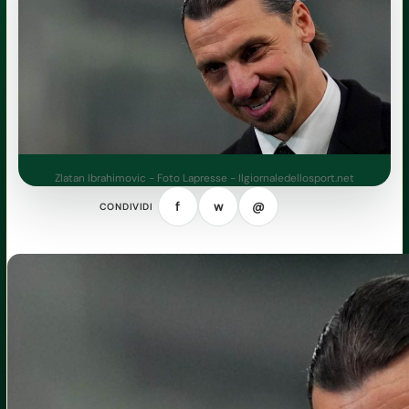
Zlatan Ibrahimovic - Foto Lapresse - Ilgiornaledellosport.net
f
w
@
CONDIVIDI