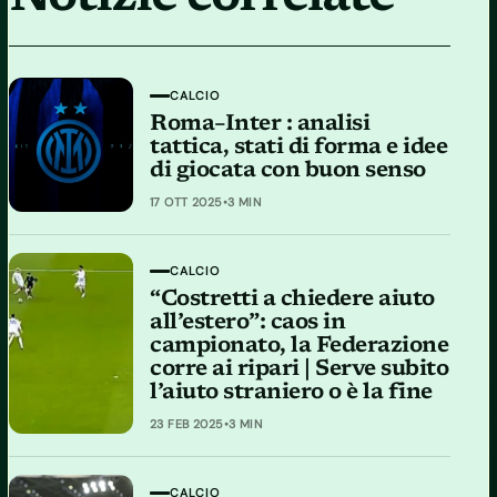
CALCIO
Roma–Inter : analisi
tattica, stati di forma e idee
di giocata con buon senso
17 OTT 2025
•
3 MIN
CALCIO
“Costretti a chiedere aiuto
all’estero”: caos in
campionato, la Federazione
corre ai ripari | Serve subito
l’aiuto straniero o è la fine
23 FEB 2025
•
3 MIN
CALCIO