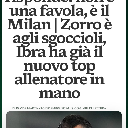
una favola, è il
Milan | Zorro è
agli sgoccioli,
Ibra ha già il
nuovo top
allenatore in
mano
DI
DAVIDE MARTINI
•
20 DICEMBRE 2024, 19:00
•
3 MIN DI LETTURA