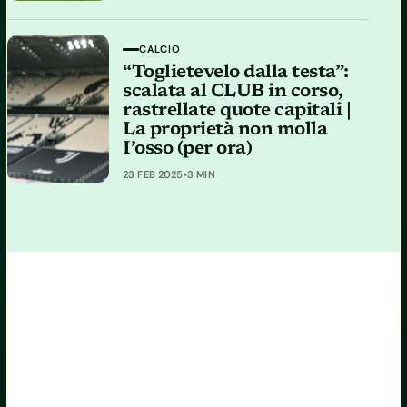
CALCIO
“Toglietevelo dalla testa”:
scalata al CLUB in corso,
rastrellate quote capitali |
La proprietà non molla
I’osso (per ora)
23 FEB 2025
•
3 MIN