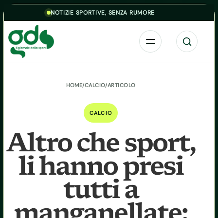
Skip to content
NOTIZIE SPORTIVE, SENZA RUMORE
Menu
Cerca
HOME
/
CALCIO
/
ARTICOLO
CALCIO
Altro che sport,
li hanno presi
tutti a
manganellate: