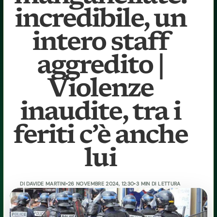
incredibile, un
intero staff
aggredito |
Violenze
inaudite, tra i
feriti c’è anche
lui
DI
DAVIDE MARTINI
•
26 NOVEMBRE 2024, 12:30
•
3 MIN DI LETTURA