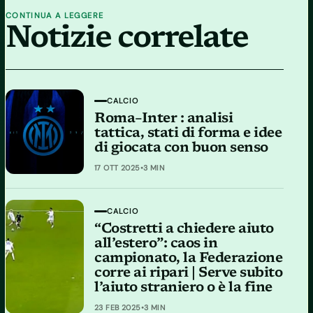
CONTINUA A LEGGERE
Notizie correlate
CALCIO
Roma–Inter : analisi
tattica, stati di forma e idee
di giocata con buon senso
17 OTT 2025
•
3 MIN
CALCIO
“Costretti a chiedere aiuto
all’estero”: caos in
campionato, la Federazione
corre ai ripari | Serve subito
l’aiuto straniero o è la fine
23 FEB 2025
•
3 MIN