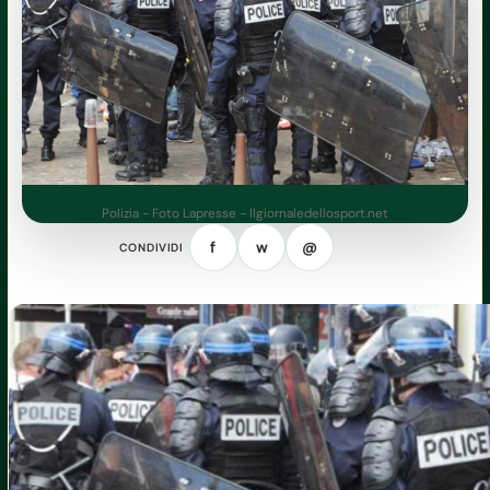
Polizia - Foto Lapresse - Ilgiornaledellosport.net
f
w
@
CONDIVIDI