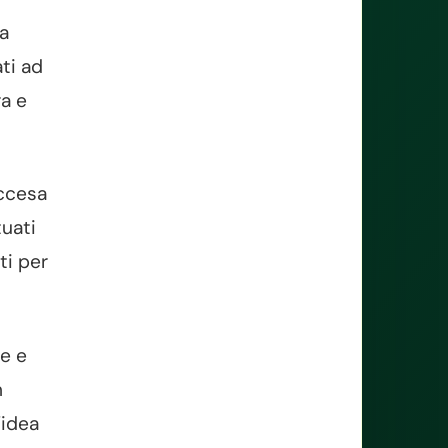
 a
ati ad
ra e
accesa
tuati
ti per
se e
n
’idea