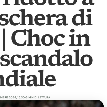
schera di
| Choc in
 scandalo
diale
MBRE 2024, 15:30
•
3 MIN DI LETTURA