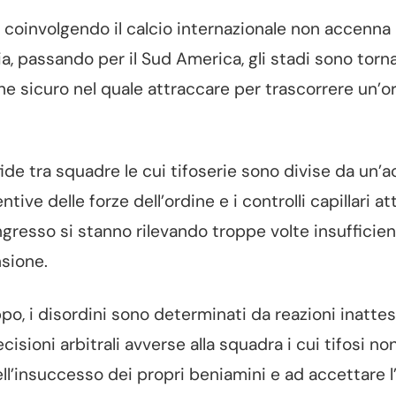
 coinvolgendo il calcio internazionale non accenna
rchia, passando per il Sud America, gli stadi sono torn
he sicuro nel quale attraccare per trascorrere un’o
fide tra squadre le cui tifoserie sono divise da un’
entive delle forze dell’ordine e i controlli capillari at
ingresso si stanno rilevando troppe volte insufficien
sione.
o, i disordini sono determinati da reazioni inatte
ecisioni arbitrali avverse alla squadra i cui tifosi no
ll’insuccesso dei propri beniamini e ad accettare l