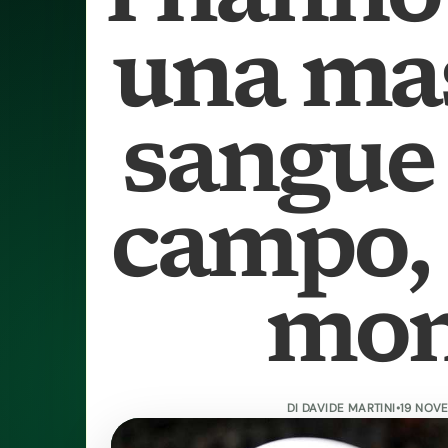
una ma
sangue 
campo,
mon
DI
DAVIDE MARTINI
•
19 NOVE