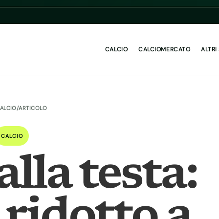
CALCIO
CALCIOMERCATO
ALTRI
ALCIO
/
ARTICOLO
CALCIO
alla testa:
 ridotto a