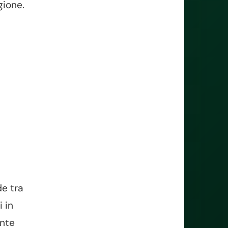
gione.
e tra
 in
ente