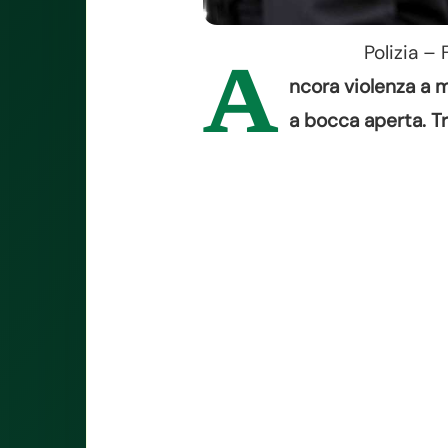
Polizia –
A
ncora violenza a m
a bocca aperta. T