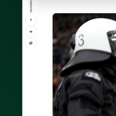
CONDIVIDI
f
w
@