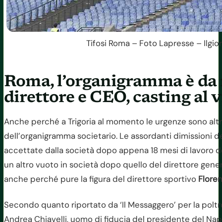
Tifosi Roma – Foto Lapresse – Ilgio
Roma, l’organigramma è da r
direttore e CEO, casting al v
Anche perché a Trigoria al momento le urgenze sono altr
dell’organigramma societario. Le assordanti dimissioni d
accettate dalla società dopo appena 18 mesi di lavoro d
un altro vuoto in società dopo quello del direttore gener
anche perché pure la figura del direttore sportivo
Floren
Secondo quanto riportato da ‘Il Messaggero’ per la pol
Andrea Chiavelli, uomo di fiducia del presidente del Napo