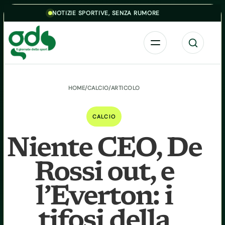
Skip to content
NOTIZIE SPORTIVE, SENZA RUMORE
Menu
Cerca
HOME
/
CALCIO
/
ARTICOLO
CALCIO
Niente CEO, De
Rossi out, e
l’Everton: i
tifosi della