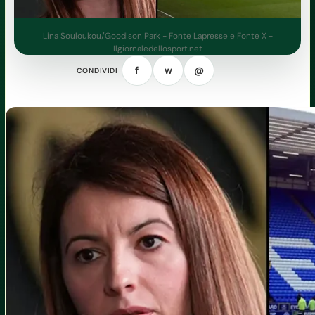
Lina Souloukou/Goodison Park - Fonte Lapresse e Fonte X -
Ilgiornaledellosport.net
f
w
@
CONDIVIDI