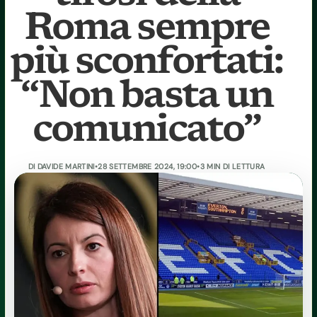
Roma sempre
più sconfortati:
“Non basta un
comunicato”
DI
DAVIDE MARTINI
•
28 SETTEMBRE 2024, 19:00
•
3 MIN DI LETTURA