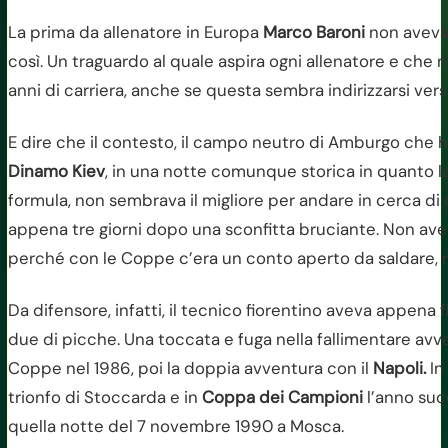
La prima da allenatore in Europa
Marco Baroni
non aveva
così. Un traguardo al quale aspira ogni allenatore e che
anni di carriera, anche se questa sembra indirizzarsi verso
E dire che il contesto, il campo neutro di Amburgo che ha
Dinamo Kiev
, in una notte comunque storica in quanto l
formula, non sembrava il migliore per andare in cerca di 
appena tre giorni dopo una sconfitta bruciante. Non ave
perché con le Coppe c’era un conto aperto da saldare, r
Da difensore, infatti, il tecnico fiorentino aveva appena 
due di picche. Una toccata e fuga nella fallimentare av
Coppe nel 1986, poi la doppia avventura con il
Napoli.
In
trionfo di Stoccarda e in
Coppa dei Campioni
l’anno succ
quella notte del 7 novembre 1990 a Mosca.