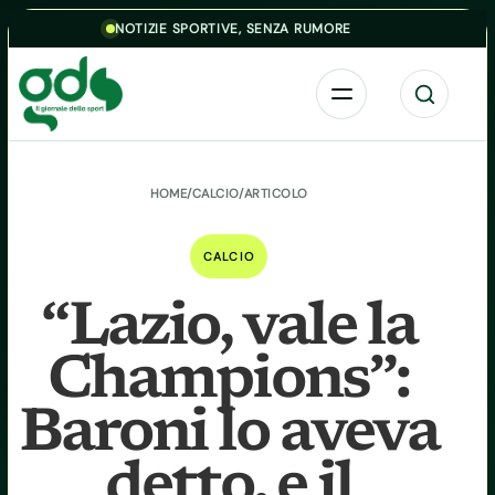
Skip to content
NOTIZIE SPORTIVE, SENZA RUMORE
Menu
Cerca
HOME
/
CALCIO
/
ARTICOLO
CALCIO
“Lazio, vale la
Champions”:
Baroni lo aveva
detto, e il