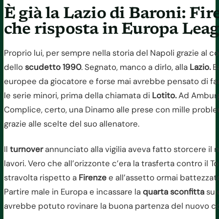
È già la Lazio di Baroni: Fir
che risposta in Europa Leag
Proprio lui, per sempre nella storia del Napoli grazie al c
dello
scudetto 1990
. Segnato, manco a dirlo, alla
Lazio.
Ba
europee da giocatore e forse mai avrebbe pensato di far
le serie minori, prima della chiamata di
Lotito.
Ad Amburgo
Complice, certo, una Dinamo alle prese con mille problem
grazie alle scelte del suo allenatore.
Il
turnover
annunciato alla vigilia aveva fatto storcere il 
lavori. Vero che all’orizzonte c’era la trasferta contro il 
stravolta rispetto a
Firenze
e all’assetto ormai battezza
Partire male in Europa e incassare la
quarta sconfitta
su 
avrebbe potuto rovinare la buona partenza del nuovo co