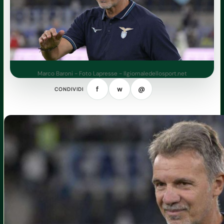
Marco Baroni - Foto Lapresse - Ilgiornaledellosport.net
f
w
@
CONDIVIDI