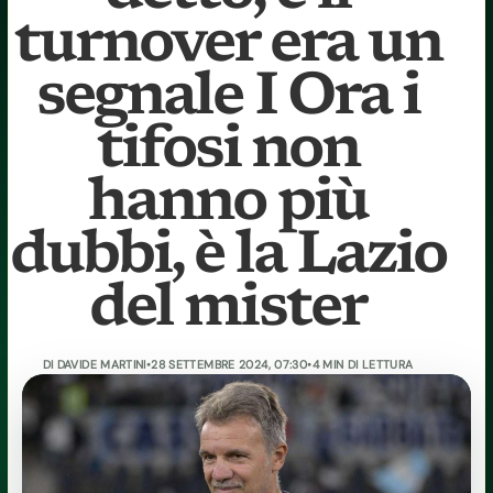
turnover era un
segnale I Ora i
tifosi non
hanno più
dubbi, è la Lazio
del mister
DI
DAVIDE MARTINI
•
28 SETTEMBRE 2024, 07:30
•
4 MIN DI LETTURA