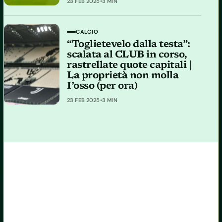
23 FEB 2025
•
3 MIN
CALCIO
“Toglietevelo dalla testa”:
scalata al CLUB in corso,
rastrellate quote capitali |
La proprietà non molla
I’osso (per ora)
23 FEB 2025
•
3 MIN