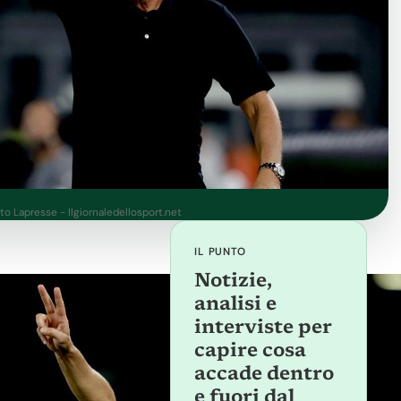
o Lapresse - Ilgiornaledellosport.net
IL PUNTO
Notizie,
analisi e
interviste per
capire cosa
accade dentro
e fuori dal