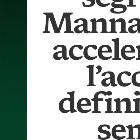
Manna:
accele
l’a
defini
se