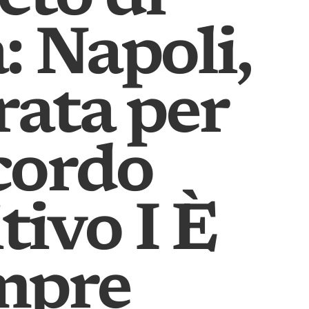
 Napoli,
rata per
ccordo
tivo I È
mpre