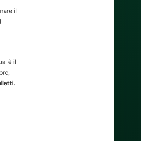
nare il
l
al è il
ore,
lletti.