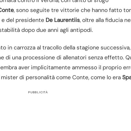
ornata contro il Verona, con tanto di sfogo
Conte
, sono seguite tre vittorie che hanno fatto tor
o e del presidente
De Laurentiis
, oltre alla fiducia ne
 stabilità dopo due anni agli antipodi.
o in carrozza al tracollo della stagione successiva,
ne di una processione di allenatori senza effetto. Qu
sembra aver implicitamente ammesso il proprio err
n mister di personalità come Conte, come lo era
Spa
PUBBLICITÀ