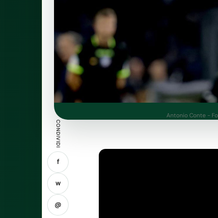
Antonio Conte - Fot
CONDIVIDI
f
w
@