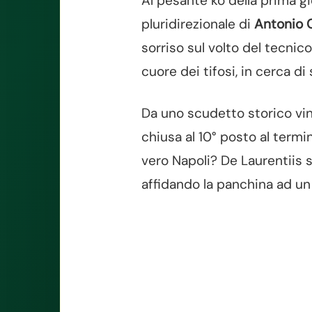
Al pesante ko della prima gi
pluridirezionale di
Antonio 
sorriso sul volto del tecnic
cuore dei tifosi, in cerca di
Da uno scudetto storico vint
chiusa al 10° posto al termi
vero Napoli? De Laurentiis 
affidando la panchina ad u