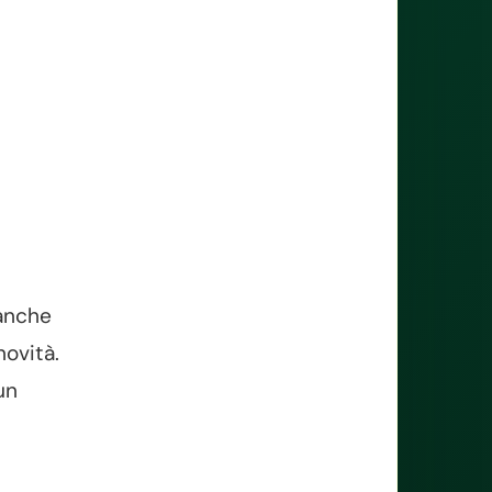
 anche
novità.
un