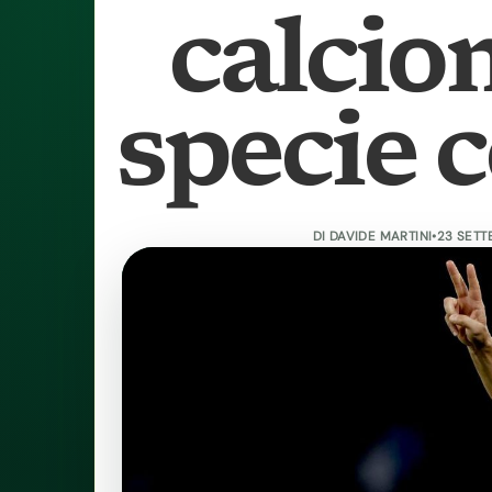
calcio
specie 
DI
DAVIDE MARTINI
•
23 SETT